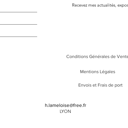
Recevez mes
actualités, expo
Conditions Générales de Vent
Mentions Légales
Envois et Frais de port
Quick View
Acrylique 30X40
h.lameloise@free.fr
Price
220,00€
LYON