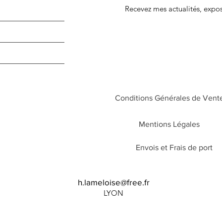
Recevez mes
actualités, expo
Conditions Générales de Vent
Mentions Légales
Envois et Frais de port
Aperçu rapide
Acrylique 30X40
h.lameloise@free.fr
Prix
220,00 €
LYON