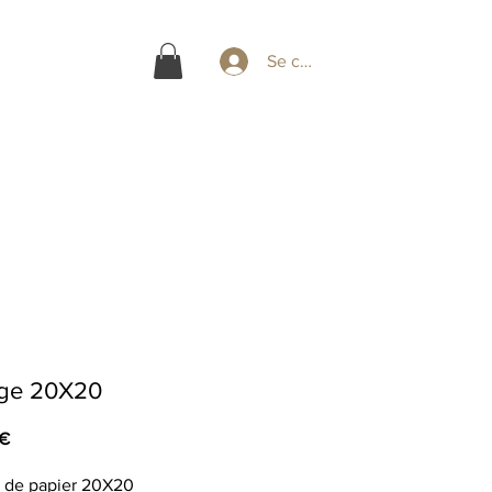
Se connecter
age 20X20
Prix
 €
 de papier 20X20