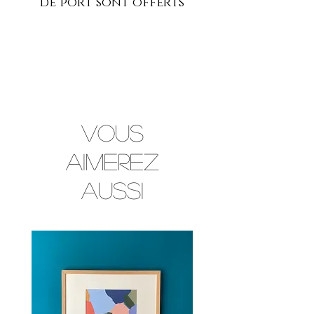
de port sont offerts
Vous
aimerez
aussi