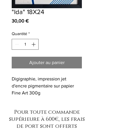
"Ida" 18X24
Prix
30,00 €
Quantité
*
Ajouter au panier
Digigraphie, impression jet
d'encre pigmentaire sur papier
Fine Art 300g
signée et numérotée sur 40
exemplaires
Pour toute commande
Vendue non encadrée
supérieure à 600€, les frais
de port sont offerts