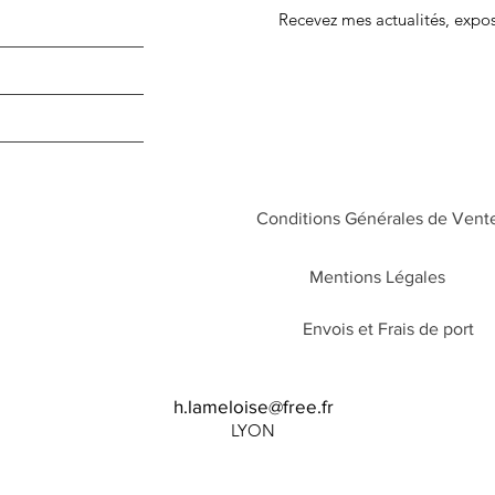
Recevez mes
actualités, expo
Conditions Générales de Vent
Mentions Légales
Envois et Frais de port
Aperçu rapide
Acrylique 30X40
h.lameloise@free.fr
Prix
220,00 €
LYON