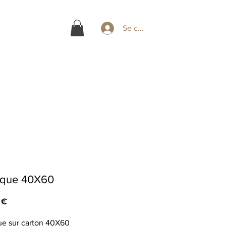
Se connecter
ique 40X60
Prix
 €
ue sur carton 40X60