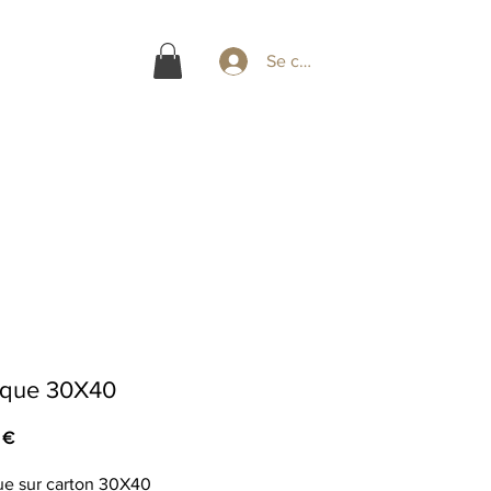
Se connecter
ique 30X40
Prix
 €
ue sur carton 30X40