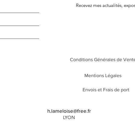
Recevez mes
actualités, expo
Conditions Générales de Vent
Mentions Légales
Envois et Frais de port
Aperçu rapide
Acrylique 30X40
h.lameloise@free.fr
Prix
220,00 €
LYON